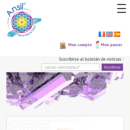
Panel de gestión de cookies
Mon compte
Mon panier
Suscribirse al boletá­n de noticias :
Accueil
>
Cristal-Bourgeons
>
Complexe N°3