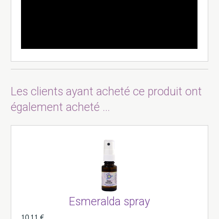
Les clients ayant acheté ce produit ont
également acheté ...
Esmeralda spray
10,11 €