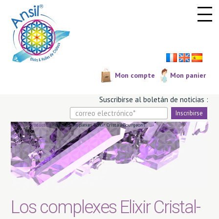
Panel de gestión de cookies
Mon compte
Mon panier
Suscribirse al boletá­n de noticias :
Home
>
Productos
>
Les 14 Complexes Elixir Cristal-Bourgeons
Los complexes Elixir Cristal-