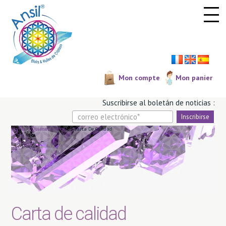
Panel de gestión de cookies
Mon compte
Mon panier
Suscribirse al boletá­n de noticias :
Home
>
¿Quiénes Somos?
>
Carta De Calidad
Carta de calidad