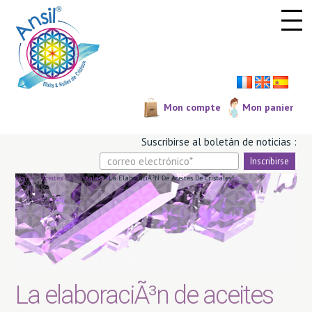
Panel de gestión de cookies
Mon compte
Mon panier
Suscribirse al boletá­n de noticias :
Home
>
Aceites De Cristales
>
La ElaboraciÃ³n De Aceites De Cristales
La elaboraciÃ³n de aceites