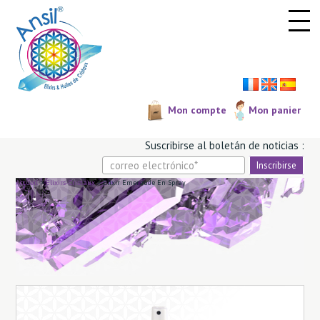
Panel de gestión de cookies
Mon compte
Mon panier
Suscribirse al boletá­n de noticias :
Accueil
>
Elixirs-Cristaux
>
Elixir Emeraude En Spray